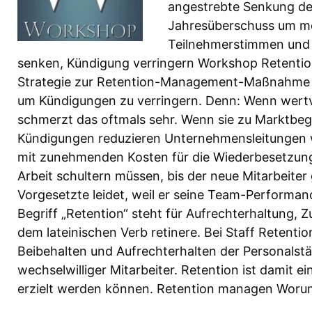
angestrebte Senkung d
Jahresüberschuss um meh
Teilnehmerstimmen und 
senken, Kündigung verringern Workshop Retent
Strategie zur Retention-Management-Maßnahme
um Kündigungen zu verringern. Denn: Wenn wertv
schmerzt das oftmals sehr. Wenn sie zu Marktbegl
Kündigungen reduzieren Unternehmensleitungen w
mit zunehmenden Kosten für die Wiederbesetzung v
Arbeit schultern müssen, bis der neue Mitarbeiter
Vorgesetzte leidet, weil er seine Team-Performanc
Begriff „Retention“ steht für Aufrechterhaltung, Z
dem lateinischen Verb retinere. Bei Staff Retenti
Beibehalten und Aufrechterhalten der Personals
wechselwilliger Mitarbeiter. Retention ist damit e
erzielt werden können. Retention managen Wor