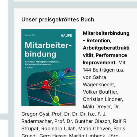
Unser preisgekröntes Buch
Mitarbeiterbindung
- Retention,
Arbeitgeberattrakti
vität, Performance
Improvement.
Mit
144 Beiträgen u.a.
von Sahra
Wagenknecht,
Volker Bouffier,
Christian Lindner,
Malu Dreyer, Dr.
Gregor Gysi, Prof. Dr. Dr. Dr. h.c. F. J.
Radermacher, Prof. Dr. Gunther Olesch, Ralf R.
Strupat, Robindro Ullah, Mario Ohoven, Boris
Grundl, Gero Hesse, Martin Limbeck, Jörg