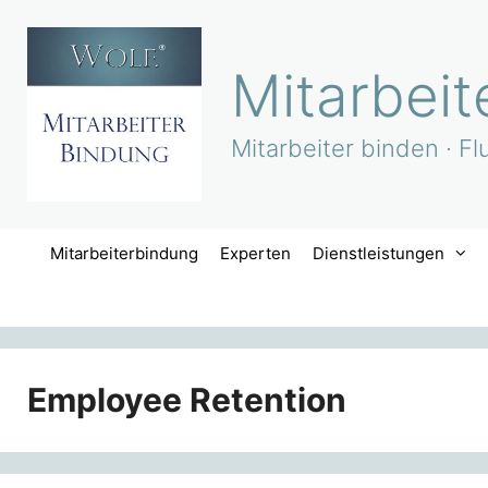
Zum
Inhalt
springen
Mitarbei
Mitarbeiter binden · Fl
Mitarbeiterbindung
Experten
Dienstleistungen
Employee Retention