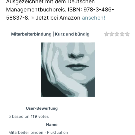
Ausgezeichnet mit dem Deutschen
Managementbuchpreis. ISBN: 978-3-486-
58837-8. » Jetzt bei Amazon
ansehen!
Mitarbeiterbindung | Kurz und bündig
Rating
1 
2 
3 
4 
5 
User-Bewertung
5
based on
119
votes
Name
Mitarbeiter binden · Fluktuation