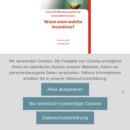
Wir verwenden Cookies. Die Freigabe von Cookies ermöglicht
Ihnen ein optimiertes Nutzen unserer Webseite, indem wir
personenbezogene Daten verarbeiten. Nähere Informationen
Inhaltsverzeichnis: 1 Incentives für Mitarbeiter
erhalten Sie in unserer Datenschutzerklärung.
1.1 Ziele: Was wollen Sie erreichen? 1.2 Kriterien:
Alles akzeptieren
Wer erhält das Incentive (nicht)? 2 Performance
im Visier 2.1 Im Vorfeld erzielbare Wirkungen 2.2
Nur technisch notwendige Cookies
Bei Durchführung realisierbare Effekte 2.3
Langfristig anvisierte Resultate 3 Für jeden
Datenschutzerklärung
Zweck und jedes Ziel das richtige Incentive 3.1