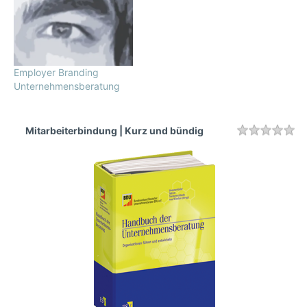
Employer Branding
Unternehmensberatung
Mitarbeiterbindung | Kurz und bündig
Rating
1 
2 
3 
4 
5 