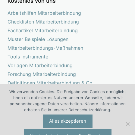
Kostenlos von uns
Arbeitshilfen Mitarbeiterbindung
Checklisten Mitarbeiterbindung
Fachartikel Mitarbeiterbindung
Muster Beispiele Lösungen
Mitarbeiterbindungs-Maßnahmen
Tools Instrumente
Vorlagen Mitarbeiterbindung
Forschung Mitarbeiterbindung
Definitionen Mitarbeiterbindung & Co.
Studien Mitarbeiterbindung
Wir verwenden Cookies. Die Freigabe von Cookies ermöglicht
Ihnen ein optimiertes Nutzen unserer Webseite, indem wir
personenbezogene Daten verarbeiten. Nähere Informationen
erhalten Sie in unserer Datenschutzerklärung.
Das Kompetenz Center Mitarbeiterbindung ist ein Projekt der I.O.
Alles akzeptieren
®
®
Group
Wolf
Unternehmensberatungsgruppe | Engelsstraße 6 |
42283 Wuppertal | Deutschland | Tel. +49 (0)202 277 5000 |
io@iogw.de
|
Datenschutz
|
Impressum
|
Preise & Konditionen
|