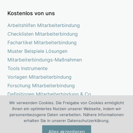
Kostenlos von uns
Arbeitshilfen Mitarbeiterbindung
Checklisten Mitarbeiterbindung
Fachartikel Mitarbeiterbindung
Muster Beispiele Lösungen
Mitarbeiterbindungs-Maßnahmen
Tools Instrumente
Vorlagen Mitarbeiterbindung
Forschung Mitarbeiterbindung
Definitionen Mitarbeiterbindung & Co.
Studien Mitarbeiterbindung
Wir verwenden Cookies. Die Freigabe von Cookies ermöglicht
Ihnen ein optimiertes Nutzen unserer Webseite, indem wir
personenbezogene Daten verarbeiten. Nähere Informationen
erhalten Sie in unserer Datenschutzerklärung.
Das Kompetenz Center Mitarbeiterbindung ist ein Projekt der I.O.
Alles akzeptieren
®
®
Group
Wolf
Unternehmensberatungsgruppe | Engelsstraße 6 |