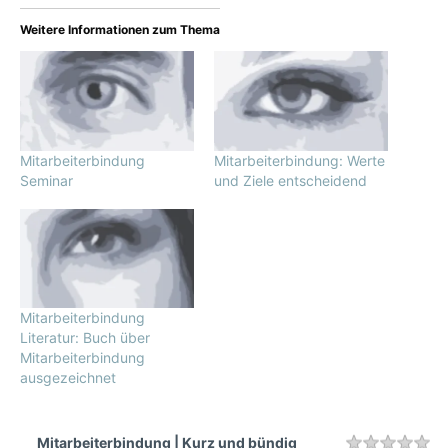
Weitere Informationen zum Thema
Mitarbeiterbindung
Mitarbeiterbindung: Werte
Seminar
und Ziele entscheidend
Mitarbeiterbindung
Literatur: Buch über
Mitarbeiterbindung
ausgezeichnet
Mitarbeiterbindung | Kurz und bündig
Rating
1 
2 
3 
4 
5 