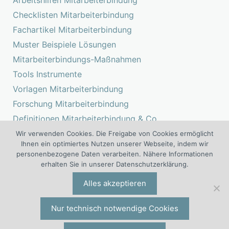
Arbeitshilfen Mitarbeiterbindung
Checklisten Mitarbeiterbindung
Fachartikel Mitarbeiterbindung
Muster Beispiele Lösungen
Mitarbeiterbindungs-Maßnahmen
Tools Instrumente
Vorlagen Mitarbeiterbindung
Forschung Mitarbeiterbindung
Definitionen Mitarbeiterbindung & Co.
Studien Mitarbeiterbindung
Wir verwenden Cookies. Die Freigabe von Cookies ermöglicht
Ihnen ein optimiertes Nutzen unserer Webseite, indem wir
personenbezogene Daten verarbeiten. Nähere Informationen
erhalten Sie in unserer Datenschutzerklärung.
Das Kompetenz Center Mitarbeiterbindung ist ein Projekt der I.O.
Alles akzeptieren
®
®
Group
Wolf
Unternehmensberatungsgruppe | Engelsstraße 6 |
42283 Wuppertal | Deutschland | Tel. +49 (0)202 277 5000 |
io@iogw.de
|
Datenschutz
|
Impressum
|
Preise & Konditionen
|
Nur technisch notwendige Cookies
Allgemeine Geschäftsbedingungen
|
Kontakt
|
Presse-Kontakt
|