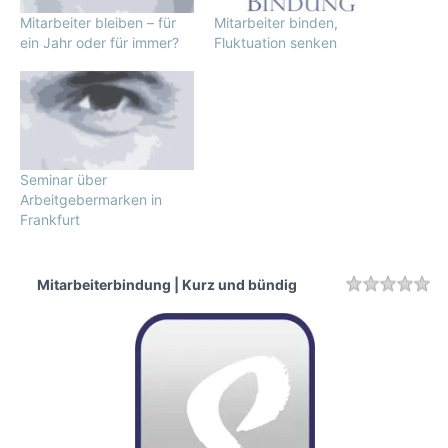
Mitarbeiter bleiben – für
Mitarbeiter binden,
ein Jahr oder für immer?
Fluktuation senken
Seminar über
Arbeitgebermarken in
Frankfurt
Mitarbeiterbindung | Kurz und bündig
Rating
1 
2 
3 
4 
5 