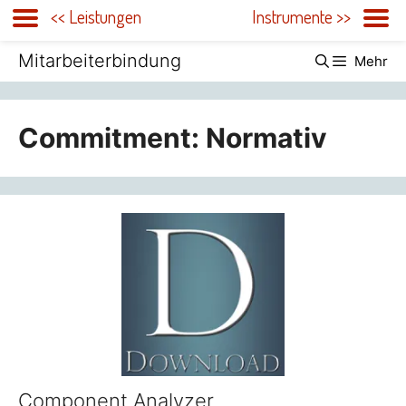
<< Leistungen
Instrumente >>
Zum
Mitarbeiterbindung
Mehr
Inhalt
springen
Commitment: Normativ
Component Analyzer