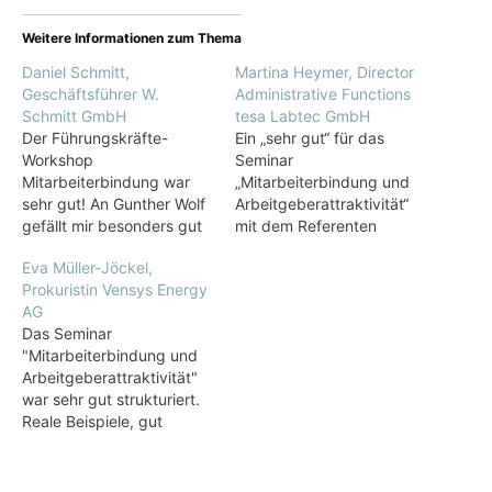
Weitere Informationen zum Thema
Daniel Schmitt,
Martina Heymer, Director
Geschäftsführer W.
Administrative Functions
Schmitt GmbH
tesa Labtec GmbH
Der Führungskräfte-
Ein „sehr gut“ für das
Workshop
Seminar
Mitarbeiterbindung war
„Mitarbeiterbindung und
sehr gut! An Gunther Wolf
Arbeitgeberattraktivität“
gefällt mir besonders gut
mit dem Referenten
die Art des Vortrags, das
Gunther Wolf. Besonders
Eva Müller-Jöckel,
sehr persönliche und
gut: Praktische
Prokuristin Vensys Energy
sympathische Auftreten,
Anwendbarkeit,
AG
der lockere Umgang und
interessante Aufbereitung,
Das Seminar
die hohe Fachkompetenz.
Präsentation mit Humor.
"Mitarbeiterbindung und
Insgesamt hat mir die
Ich fühlte mich gut
Arbeitgeberattraktivität"
systematische
abgeholt.
war sehr gut strukturiert.
Herangehensweise zum
Reale Beispiele, gut
Thema Mitarbeiterbindung
kommuniziert und
bzw.
veranschaulicht.
Mitarbeiterzufriedenheit
Ausreichend Zeit für freie
mit den unterschiedlichen